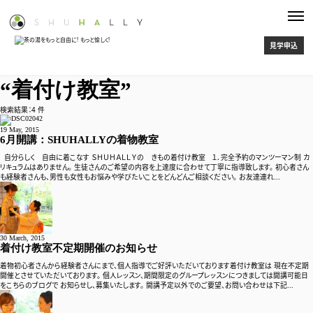
見学申込
“着付け教室”
検索結果：4 件
19 May, 2015
6月開講：SHUHALLYの着物教室
自分らしく 自由に着こなす ＳＨＵＨＡＬＬＹの きもの着付け教室 １．完全予約のマンツーマン制 カ
リキュラムはありません。 生徒さんのご希望の内容を上達度に合わせて丁寧に指導致します。 初心者さん
も経験者さんも、男性も女性もお悩みや学びたいことをどんどんご相談ください。 お友達連れ...
30 March, 2015
着付け教室不定期開催のお知らせ
着物初心者さんから経験者さんにまで、個人指導でご好評いただいております着付け教室は 現在不定期
開催とさせていただいております。 個人レッスン、期間限定のグループレッスンにつきましては開講可能日
をこちらのブログで お知らせし、募集いたします。 開講予定以外でのご要望、お問い合わせは下記...