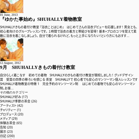
01 June, 2013
『ゆかた事始め』SHUHALLY着物教室
SHUHALLYきもの着付け教室 『浴衣ことはじめ』 はじめてさんの浴衣デビューを応援します！ 男女とも、
初心者向けのグループレッスンです。 １時間で浴衣の着方と帯結びを習得！ 基本+プロのコツを覚えて素
敵に浴衣を着こなしましょう。 自分で着られるけれど、もっと上手になりたい！という方にもおすす...
12 August, 2012
9月 SHUHALLYきもの着付け教室
自分らしく着こなす 初めての着物 SHUHALLYのきもの着付け教室が開校しました！ グッドデザイン
賞 受賞の四季の移ろいを感じる 茶室 SHUHALLYで 初心者でも安心のマンツーマン個人レッスンです
SHUHALLY着物教室の特徴 1 完全予約のマンツーマン制 はじめての着物でも安心のマンツーマン
制。お客...
その他のカテゴリー
SHUHALLY好み (17)
SHUHALLY季節の茶会 (26)
アーティスト (42)
チャリティー (1)
プロデュース (20)
メディア (29)
体験お茶会 (65)
告知 (20)
展示 (23)
日記 (200)