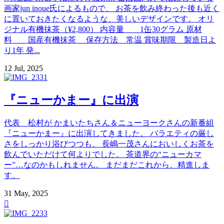
画家jun inoue氏によるもので、 お茶を飲み終わった後も近く
に置いておきたくなるような、美しいデザインです。 オリ
ジナル有機抹茶（¥2,800） 内容量 1缶30グラム 原材
料 国産有機抹茶 保存方法 常温 賞味期限 製造日よ
り1年 発...
12 Jul, 2025
『ニューかまー』に出演
代表 松村が かまいたちさん＆ニューヨークさんの新番組
『ニューかまー』に出演してきました。 バラエティの厳し
さをしっかり浴びつつも、 長嶋一茂さんにおいしくお茶を
飲んでいただけて何よりでした。 茶道界の“ニューカマ
ー”…なのかもしれません。 まだまだこれから、精進しま
す。
31 May, 2025
