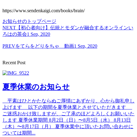
https://www.sendenkaigi.com/books/brain/
お知らせのトップページ
NEXT
【初心者向け】伝統とモダンが融合するオンラインい
ろはの茶会
1 Sep, 2020
PREV
をてらをどりをちゃ 動画
1 Sep, 2020
Recent Post
夏季休業のお知らせ
平素はひとかたならぬご厚情にあずかり、心から御礼申し
上げます 以下の期間を夏季休業とさせていただきます
ご迷惑おかけ致しますが、ご了承のほどよろしくお願いいた
します 夏季休業期間 8月2日（日）〜8月5日（水） 8月13日
（木）〜8月17日（月） 夏季休業中に頂いたお問い合わせに
ついては期間...