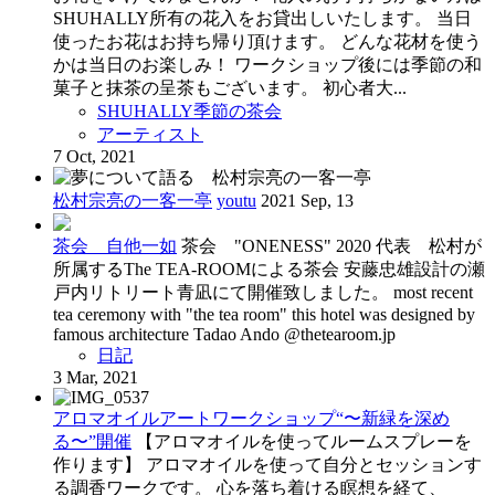
SHUHALLY所有の花入をお貸出しいたします。 当日
使ったお花はお持ち帰り頂けます。 どんな花材を使う
かは当日のお楽しみ！ ワークショップ後には季節の和
菓子と抹茶の呈茶もございます。 初心者大...
SHUHALLY季節の茶会
アーティスト
7 Oct, 2021
松村宗亮の一客一亭
youtu
2021 Sep, 13
茶会 自他一如
茶会 "ONENESS" 2020 代表 松村が
所属するThe TEA-ROOMによる茶会 安藤忠雄設計の瀬
戸内リトリート青凪にて開催致しました。 most recent
tea ceremony with "the tea room" this hotel was designed by
famous architecture Tadao Ando @thetearoom.jp
日記
3 Mar, 2021
アロマオイルアートワークショップ“〜新緑を深め
る〜”開催
【アロマオイルを使ってルームスプレーを
作ります】 アロマオイルを使って自分とセッションす
る調香ワークです。 心を落ち着ける瞑想を経て、