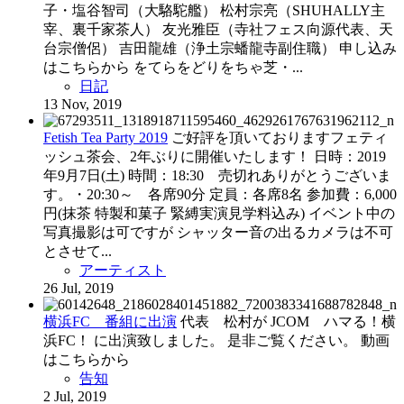
子・塩谷智司（大駱駝艦） 松村宗亮（SHUHALLY主
宰、裏千家茶人） 友光雅臣（寺社フェス向源代表、天
台宗僧侶） 吉田龍雄（浄土宗蟠龍寺副住職） 申し込み
はこちらから をてらをどりをちゃ ​芝・...
日記
13 Nov, 2019
Fetish Tea Party 2019
ご好評を頂いておりますフェティ
ッシュ茶会、2年ぶりに開催いたします！ 日時：2019
年9月7日(土) 時間：18:30 売切れありがとうございま
す。・20:30～ 各席90分 定員：各席8名 参加費：6,000
円(抹茶 特製和菓子 緊縛実演見学料込み) イベント中の
写真撮影は可ですが シャッター音の出るカメラは不可
とさせて...
アーティスト
26 Jul, 2019
横浜FC 番組に出演
代表 松村が JCOM ハマる！横
浜FC！ に出演致しました。 是非ご覧ください。 動画
はこちらから
告知
2 Jul, 2019