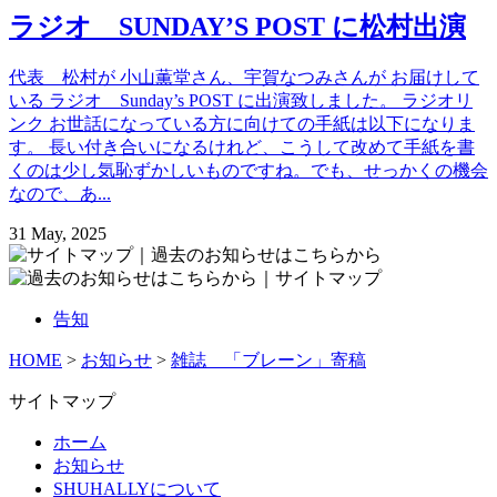
ラジオ SUNDAY’S POST に松村出演
代表 松村が 小山薫堂さん、宇賀なつみさんが お届けして
いる ラジオ Sunday’s POST に出演致しました。 ラジオリ
ンク お世話になっている方に向けての手紙は以下になりま
す。 長い付き合いになるけれど、こうして改めて手紙を書
くのは少し気恥ずかしいものですね。でも、せっかくの機会
なので、あ...
31 May, 2025
告知
HOME
>
お知らせ
>
雑誌 「ブレーン」寄稿
サイトマップ
ホーム
お知らせ
SHUHALLYについて