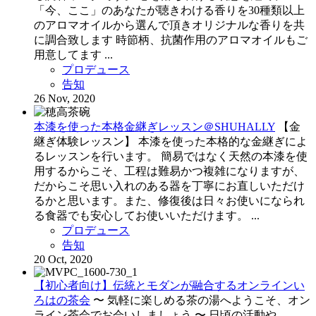
「今、ここ」のあなたが聴きわける香りを30種類以上
のアロマオイルから選んで頂きオリジナルな香りを共
に調合致します 時節柄、抗菌作用のアロマオイルもご
用意してます ...
プロデュース
告知
26 Nov, 2020
本漆を使った本格金継ぎレッスン＠SHUHALLY
【金
継ぎ体験レッスン】 本漆を使った本格的な金継ぎによ
るレッスンを行います。 簡易ではなく天然の本漆を使
用するからこそ、工程は難易かつ複雑になりますが、
だからこそ思い入れのある器を丁寧にお直しいただけ
るかと思います。また、修復後は日々お使いになられ
る食器でも安心してお使いいただけます。 ...
プロデュース
告知
20 Oct, 2020
【初心者向け】伝統とモダンが融合するオンラインい
ろはの茶会
〜 気軽に楽しめる茶の湯へようこそ、オン
ライン茶会でお会いしましょう 〜 日頃の活動や