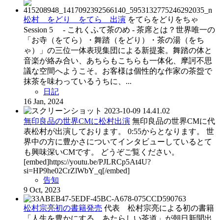
松村 をどり をてら 出演
をてらをどりをちゃ
Session 5 - これくふて茶のめ - 茶席とは？世界唯一の
「お寺（をてら）・舞踏（をどり）・茶の湯（をち
ゃ）」の三位一体表現集団による新提案。舞踏の体と
音楽が絡み合い、あちらもこちらも一体化、摩訶不思
議な空間へようこそ。お客様は個性的な作家の茶盌で
抹茶を味わっているうちに、...
日記
16 Jan, 2024
無印良品の世界CMに松村出演
無印良品の世界CMに代
表松村が出演しております。 0:55からとなります。 世
界中の方に豊かさについてインタビューしているとて
も興味深いCMです。 どうぞご覧ください。
[embed]https://youtu.be/PJLRCp5At4U?
si=HP9he02CrZlWbY_q[/embed]
告知
9 Oct, 2023
松村宗亮初の書籍発売
代表 松村宗亮による初の書籍
「人生を豊かにする あたらしい茶道」が朝日新聞出