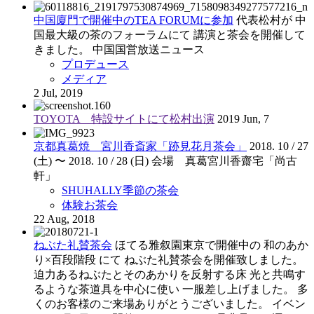
中国廈門で開催中のTEA FORUMに参加
代表松村が 中
国最大級の茶のフォーラムにて 講演と茶会を開催して
きました。 中国国営放送ニュース
プロデュース
メディア
2 Jul, 2019
TOYOTA 特設サイトにて松村出演
2019 Jun, 7
京都真葛焼 宮川香斎家「跡見花月茶会」
2018. 10 / 27
(土) 〜 2018. 10 / 28 (日)
会場 真葛宮川香齋宅「尚古
軒」
SHUHALLY季節の茶会
体験お茶会
22 Aug, 2018
ねぶた礼賛茶会
ほてる雅叙園東京で開催中の 和のあか
り×百段階段 にて ねぶた礼賛茶会を開催致しました。
迫力あるねぶたとそのあかりを反射する床 光と共鳴す
るような茶道具を中心に使い 一服差し上げました。 多
くのお客様のご来場ありがとうございました。 イベン