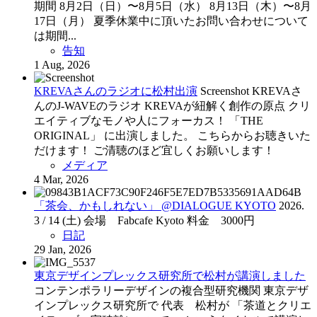
期間 8月2日（日）〜8月5日（水） 8月13日（木）〜8月
17日（月） 夏季休業中に頂いたお問い合わせについて
は期間...
告知
1 Aug, 2026
KREVAさんのラジオに松村出演
Screenshot KREVAさ
んのJ-WAVEのラジオ KREVAが紐解く創作の原点 クリ
エイティブなモノや人にフォーカス！ 「THE
ORIGINAL」 に出演しました。 こちらからお聴きいた
だけます！ ご清聴のほど宜しくお願いします！
メディア
4 Mar, 2026
「茶会、かもしれない」 @DIALOGUE KYOTO
2026.
3 / 14 (土)
会場 Fabcafe Kyoto
料金 3000円
日記
29 Jan, 2026
東京デザインプレックス研究所で松村が講演しました
コンテンポラリーデザインの複合型研究機関 東京デザ
インプレックス研究所で 代表 松村が 「茶道とクリエ