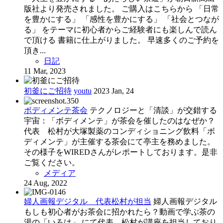
版社より発売されました。 ご購入はこちらから 「日常
を豊かにする」 「感性を豊かにする」 「社会とつなが
る」 をテーマに初心者からご経験者にも楽しんで読ん
で頂ける 書籍に仕上がりました。 早速多くのご予約を
頂き...
日記
11 Mar, 2023
初釜にご招待
youtu
2023 Jan, 24
ボディメンテ茶会
テクノロジーと「清談」が交錯する
宇宙：「ボディメンテ」が茶会を催したのはなぜか？
代表 松村が大塚製薬のコンディショニング飲料「ボ
ディメンテ」が主催する茶会にて亭主を務めました。
その様子をWIREDさんがレポートしております。是非
ご覧ください。
メディア
24 Aug, 2022
婦人画報デジタル 代表松村が担当
婦人画報デジタル
もしも初心者がお茶会に招かれたら？動画で学ぶ茶の
湯の「いろは」 にて代表 松村が講座を担当しており