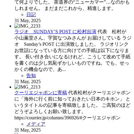
て何よりでした。 茶道界の“ニューカマー”…なのかも
しれません。 まだまだこれから、精進します。
日記
31 May, 2025
ラジオ SUNDAY’S POST に松村出演
代表 松村が
小山薫堂さん、宇賀なつみさんが お届けしている ラジ
オ Sunday’s POST に出演致しました。 ラジオリンク
お世話になっている方に向けての手紙は以下になりま
す。 長い付き合いになるけれど、こうして改めて手紙
を書くのは少し気恥ずかしいものですね。でも、せっ
かくの機会なので、あ...
告知
31 May, 2025
クーリエジャポンに寄稿
代表松村がクーリエジャポン
に「海外に行く前に知っておきたい日本のキホン」 と
いうタイトルの記事を寄稿致しました。 ご高覧のほど
どうぞよろしくお願い致します。
https://courrier.jp/columns/396926/#クーリエジャポン
メディア
31 May, 2025