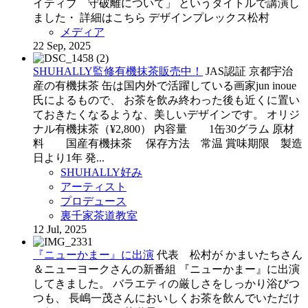
イティブ 守破離について」 というタイトルで講演し
ました・ 詳細はこちら デザインプレックス松村
メディア
22 Sep, 2025
SHUHALLY監修有機抹茶販売中！
JAS認証 京都宇治
産の有機抹茶 缶は国内外で活躍している画家jun inoue
氏によるもので、 お茶を飲み終わった後も近くに置い
ておきたくなるような、美しいデザインです。 オリジ
ナル有機抹茶（¥2,800） 内容量 1缶30グラム 原材
料 国産有機抹茶 保存方法 常温 賞味期限 製造
日より1年 発...
SHUHALLY好み
アーティスト
プロデュース
裏千家茶道教室
12 Jul, 2025
『ニューかまー』に出演
代表 松村が かまいたちさん
＆ニューヨークさんの新番組 『ニューかまー』に出演
してきました。 バラエティの厳しさをしっかり浴びつ
つも、 長嶋一茂さんにおいしくお茶を飲んでいただけ