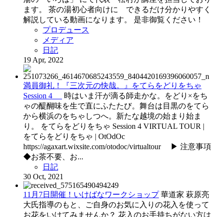
ます。 茶の湯初心者向けに できるだけ分かりやすく
解説している動画になります。 是非御覧ください！
プロデュース
メディア
日記
19 Apr, 2022
満員御礼！『三次元の快哉。』をてらをどりをちゃ
Session 4
時はいま汗が滴る師走かな。をどり×をち
ゃの醍醐味を生で直にふたたび。舞台は目黒のをてら
から横浜のをちゃしつへ。新たな越境の始まり始ま
り。 をてらをどりをちゃ Session 4 VIRTUAL TOUR |
をてらをどりをちゃ | OtOdOc
https://agaxart.wixsite.com/otodoc/virtualtour ▶ 注意事項
◆お茶不要、お...
日記
30 Oct, 2021
11月7日開催！いけばなワークショップ
華道家 萩原亮
大氏指導のもと、ご自身のお気に入りの花入を使って
お花をいけてみませんか？ 花入のお手持ちがない方は