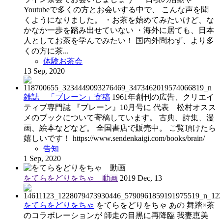
Youtubeで多くの方とお会いする中で、 こんな声を聞
くようになりました。 ・お茶を始めてみたいけど、な
かなか一歩を踏み出せていない ・海外に居ても、日本
人としてお茶を学んでみたい！ 国内外問わず、より多
くの方に茶...
体験お茶会
13 Sep, 2020
雑誌 「ブレーン」寄稿
1961年創刊の広告、クリエイ
ティブ専門誌 『ブレーン』10月号に 代表 松村オスス
メのブックについて寄稿しています。 古典、詩集、漫
画、絵本などなど。 全国書店で販売中。 ご覧頂けたら
嬉しいです！ https://www.sendenkaigi.com/books/brain/
告知
1 Sep, 2020
をてらをどりをちゃ 動画
2019 Dec, 13
をてらをどりをちゃ
をてらをどりをちゃ あの 舞踏×茶
のコラボレーションが 師走の目黒に再降臨 我妻恵美