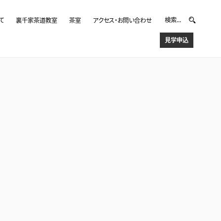
て
裏千家茶道教室
茶室
アクセス・お問い合わせ
土) 時間：18:30 売切れありがとうございます。・20:30～ 各席
ト中の写真撮影は可ですが シャッター音の出るカメラは不可とさせて...
見学申込
26 Jul, 2019
ちらから
2 Jul, 2019
放送ニュース
2 Jul, 2019
2019 Jun, 7