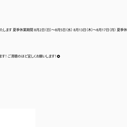
22 Aug, 2018
季休業期間 8月2日（日）〜8月5日（水） 8月13日（木）〜8月17日（月） 夏季休
た。 迫力あるねぶたとそのあかりを反射する床 光と共鳴するような茶
だけます！ ご清聴のほど宜しくお願いします！
ントは9月2日まで開催しております。 是非足をお運び下...
24 Jul, 2018