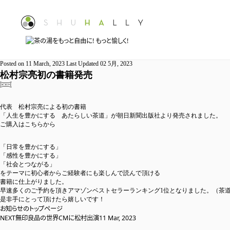
Fe
ご
9
ア
Posted on
11 March, 2023
Last Updated
02 5月, 2023
松村宗亮初の書籍発売

代
代表 松村宗亮による初の書籍
告
「人生を豊かにする あたらしい茶道」が朝日新聞出版社より発売されました。
ご購入はこちらから
中
「日常を豊かにする」
「感性を豊かにする」
代
「社会とつながる」
プ
をテーマに初心者からご経験者にも楽しんで読んで頂ける
書籍に仕上がりました。
早速多くのご予約を頂きアマゾンベストセラーランキング1位となりました。（茶
是非手にとって頂けたら嬉しいです！
T
お知らせのトップページ
NEXT
無印良品の世界CMに松村出演
11 Mar, 2023