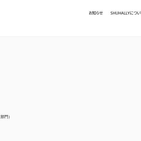
tish Tea Party 2019
お知らせ
SHUHALLYについ
好評を頂いておりますフェティッシュ茶会、2年ぶりに開催いたします！ 日時：2019年9月7日(
0分 定員：各席8名 参加費：6,000円(抹茶 特製和菓子 緊縛実演見学料込み) イベン
ーティスト
横浜FC 番組に出演
表 松村が JCOM ハマる！横浜FC！ に出演致しました。 是非ご覧ください。 動画はこ
知
国廈門で開催中のTEA FORUMに参加
表松村が 中国最大級の茶のフォーラムにて 講演と茶会を開催してきました。 中国国営
ロデュース
メディア
道部門）
OYOTA 特設サイトにて松村出演