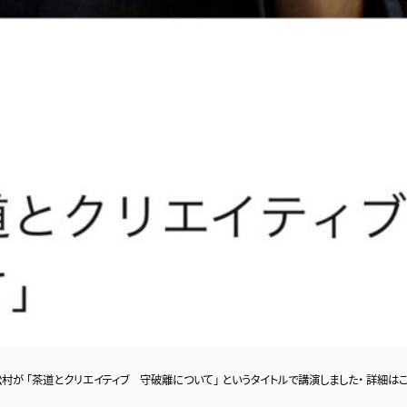
が 「茶道とクリエイティブ 守破離について」 というタイトルで講演しました・ 詳細は