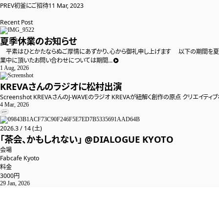
PREV
初釜にご招待
11 Mar, 2023
Recent Post
20
夏季休業のお知らせ
S
平素はひとかたならぬご厚情にあずかり、心から御礼申し上げます 以下の期間を夏季休業と
業中に頂いたお問い合わせについては期間...
1 Aug, 2026
KREVAさんのラジオに松村出演
ほ
Screenshot KREVAさんのJ-WAVEのラジオ KREVAが紐解く創作の原点 クリエイ
道
4 Mar, 2026
S

2026
.
3
/
14
(土)
「茶会、かもしれない」 @DIALOGUE KYOTO
会場
Fabcafe Kyoto
料金
3000円
29 Jan, 2026