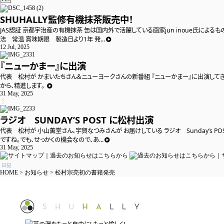

SHUHALLY監修有機抹茶販売中！
JAS認証 京都宇治産の有機抹茶 缶は国内外で活躍している画家jun inoue氏によ
法 常温 賞味期限 製造日より1年 発...
12 Jul, 2025
『ニューかまー』に出演
代表 松村が かまいたちさん＆ニューヨークさんの新番組 『ニューかまー』に出演してき
から、精進します。
31 May, 2025

ラジオ SUNDAY’S POST に松村出演
代表 松村が 小山薫堂さん、宇賀なつみさんが お届けしている ラジオ Sunday’s
ですね。でも、せっかくの機会なので、あ...
31 May, 2025
日記
HOME
>
お知らせ
>
松村宗亮初の書籍発売