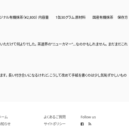
オリジナル有機抹茶（¥2,800） 内容量 1缶30グラム 原材料 国産有機抹茶 保存方
いただけて何よりでした。 茶道界の“ニューカマー”…なのかもしれません。 まだまだこれ
なります。 長い付き合いになるけれど、こうして改めて手紙を書くのは少し気恥ずかしいもの
ホーム
よくあるご質問
Follow us
お知らせ
サイトポリシー