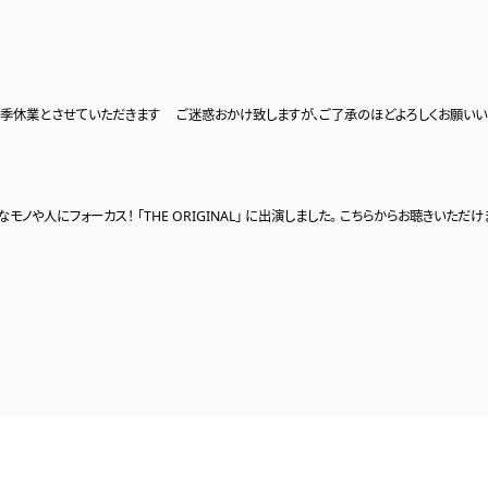
京都真葛焼 宮川香斎家「跡見花月茶会」
18. 10 / 27 (土) 〜 2018. 10 / 28 (日)
会場 真葛宮川香齋宅「尚古軒」
HUHALLY季節の茶会
体験お茶会
させていただきます ご迷惑おかけ致しますが、ご了承のほどよろしくお願いいたします 夏
ねぶた礼賛茶会
てる雅叙園東京で開催中の 和のあかり×百段階段 にて ねぶた礼賛茶会を開催致しまし
ティブなモノや人にフォーカス！ 「THE ORIGINAL」 に出演しました。 こちらからお聴きいた
具を中心に使い 一服差し上げました。 多くのお客様のご来場ありがとうございました。 イベ
HUHALLY好み
プロデュース
日記