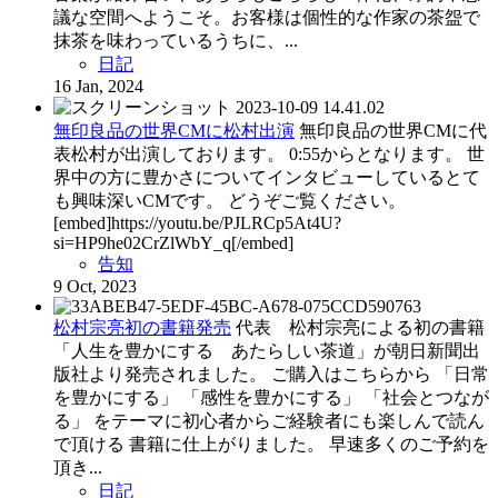
議な空間へようこそ。お客様は個性的な作家の茶盌で
抹茶を味わっているうちに、...
日記
16 Jan, 2024
無印良品の世界CMに松村出演
無印良品の世界CMに代
表松村が出演しております。 0:55からとなります。 世
界中の方に豊かさについてインタビューしているとて
も興味深いCMです。 どうぞご覧ください。
[embed]https://youtu.be/PJLRCp5At4U?
si=HP9he02CrZlWbY_q[/embed]
告知
9 Oct, 2023
松村宗亮初の書籍発売
代表 松村宗亮による初の書籍
「人生を豊かにする あたらしい茶道」が朝日新聞出
版社より発売されました。 ご購入はこちらから 「日常
を豊かにする」 「感性を豊かにする」 「社会とつなが
る」 をテーマに初心者からご経験者にも楽しんで読ん
で頂ける 書籍に仕上がりました。 早速多くのご予約を
頂き...
日記