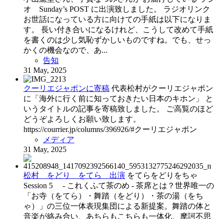
オ Sunday’s POST に出演致しました。 ラジオリンク
お世話になっている方に向けての手紙は以下になりま
す。 長い付き合いになるけれど、こうして改めて手紙
を書くのは少し気恥ずかしいものですね。でも、せっ
かくの機会なので、あ...
告知
31 May, 2025
クーリエジャポンに寄稿
代表松村がクーリエジャポン
に「海外に行く前に知っておきたい日本のキホン」 と
いうタイトルの記事を寄稿致しました。 ご高覧のほど
どうぞよろしくお願い致します。
https://courrier.jp/columns/396926/#クーリエジャポン
メディア
31 May, 2025
松村 をどり をてら 出演
をてらをどりをちゃ
Session 5 - これくふて茶のめ - 茶席とは？世界唯一の
「お寺（をてら）・舞踏（をどり）・茶の湯（をち
ゃ）」の三位一体表現集団による新提案。舞踏の体と
音楽が絡み合い、あちらもこちらも一体化、摩訶不思