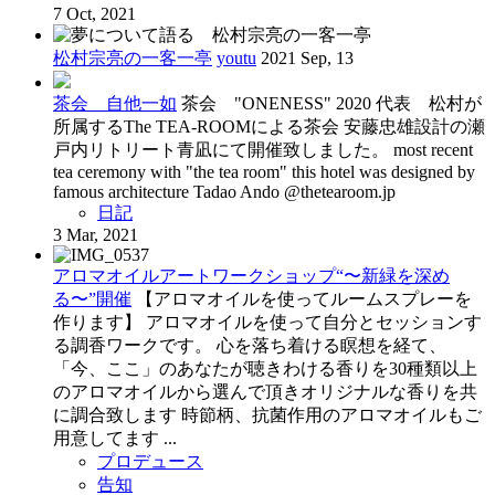
7 Oct, 2021
松村宗亮の一客一亭
youtu
2021 Sep, 13
茶会 自他一如
茶会 "ONENESS" 2020 代表 松村が
所属するThe TEA-ROOMによる茶会 安藤忠雄設計の瀬
戸内リトリート青凪にて開催致しました。 most recent
tea ceremony with "the tea room" this hotel was designed by
famous architecture Tadao Ando @thetearoom.jp
日記
3 Mar, 2021
アロマオイルアートワークショップ“〜新緑を深め
る〜”開催
【アロマオイルを使ってルームスプレーを
作ります】 アロマオイルを使って自分とセッションす
る調香ワークです。 心を落ち着ける瞑想を経て、
「今、ここ」のあなたが聴きわける香りを30種類以上
のアロマオイルから選んで頂きオリジナルな香りを共
に調合致します 時節柄、抗菌作用のアロマオイルもご
用意してます ...
プロデュース
告知