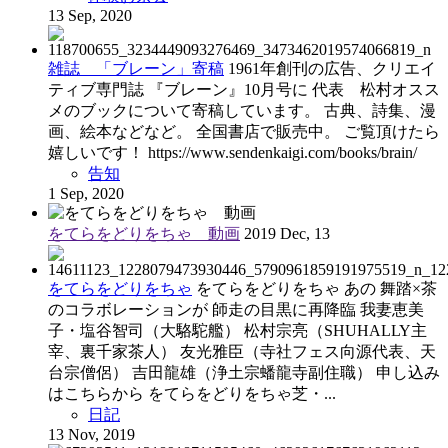
13 Sep, 2020
雑誌 「ブレーン」寄稿
1961年創刊の広告、クリエイ
ティブ専門誌 『ブレーン』10月号に 代表 松村オスス
メのブックについて寄稿しています。 古典、詩集、漫
画、絵本などなど。 全国書店で販売中。 ご覧頂けたら
嬉しいです！ https://www.sendenkaigi.com/books/brain/
告知
1 Sep, 2020
をてらをどりをちゃ 動画
2019 Dec, 13
をてらをどりをちゃ
をてらをどりをちゃ あの 舞踏×茶
のコラボレーションが 師走の目黒に再降臨 我妻恵美
子・塩谷智司（大駱駝艦） 松村宗亮（SHUHALLY主
宰、裏千家茶人） 友光雅臣（寺社フェス向源代表、天
台宗僧侶） 吉田龍雄（浄土宗蟠龍寺副住職） 申し込み
はこちらから をてらをどりをちゃ ​芝・...
日記
13 Nov, 2019