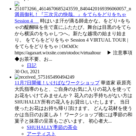
満員御礼！『三次元の快哉。』をてらをどりをちゃ
Session 4
時はいま汗が滴る師走かな。をどり×をち
ゃの醍醐味を生で直にふたたび。舞台は目黒のをてら
から横浜のをちゃしつへ。新たな越境の始まり始ま
り。 をてらをどりをちゃ Session 4 VIRTUAL TOUR |
をてらをどりをちゃ | OtOdOc
https://agaxart.wixsite.com/otodoc/virtualtour ▶ 注意事項
◆お茶不要、お...
日記
30 Oct, 2021
11月7日開催！いけばなワークショップ
華道家 萩原亮
大氏指導のもと、ご自身のお気に入りの花入を使って
お花をいけてみませんか？ 花入のお手持ちがない方は
SHUHALLY所有の花入をお貸出しいたします。 当日
使ったお花はお持ち帰り頂けます。 どんな花材を使う
かは当日のお楽しみ！ ワークショップ後には季節の和
菓子と抹茶の呈茶もございます。 初心者大...
SHUHALLY季節の茶会
アーティスト