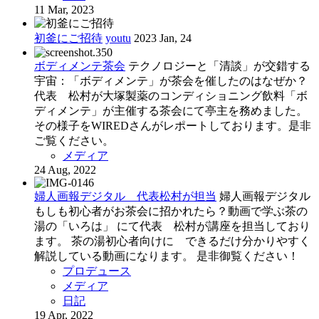
11 Mar, 2023
初釜にご招待
youtu
2023 Jan, 24
ボディメンテ茶会
テクノロジーと「清談」が交錯する
宇宙：「ボディメンテ」が茶会を催したのはなぜか？
代表 松村が大塚製薬のコンディショニング飲料「ボ
ディメンテ」が主催する茶会にて亭主を務めました。
その様子をWIREDさんがレポートしております。是非
ご覧ください。
メディア
24 Aug, 2022
婦人画報デジタル 代表松村が担当
婦人画報デジタル
もしも初心者がお茶会に招かれたら？動画で学ぶ茶の
湯の「いろは」 にて代表 松村が講座を担当しており
ます。 茶の湯初心者向けに できるだけ分かりやすく
解説している動画になります。 是非御覧ください！
プロデュース
メディア
日記
19 Apr, 2022