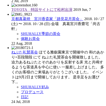
2 Jul, 2019
TOYOTA 特設サイトにて松村出演
2019 Jun, 7
京都真葛焼 宮川香斎家「跡見花月茶会」
2018. 10 / 27
(土) 〜 2018. 10 / 28 (日)
会場 真葛宮川香齋宅「尚古
軒」
SHUHALLY季節の茶会
体験お茶会
22 Aug, 2018
ねぶた礼賛茶会
ほてる雅叙園東京で開催中の 和のあか
り×百段階段 にて ねぶた礼賛茶会を開催致しました。
迫力あるねぶたとそのあかりを反射する床 光と共鳴す
るような茶道具を中心に使い 一服差し上げました。 多
くのお客様のご来場ありがとうございました。 イベン
トは9月2日まで開催しております。 是非足をお運び
下...
SHUHALLY好み
プロデュース
日記
24 Jul, 2018