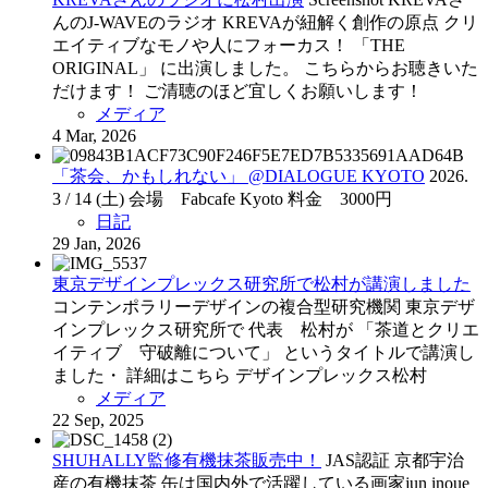
んのJ-WAVEのラジオ KREVAが紐解く創作の原点 クリ
エイティブなモノや人にフォーカス！ 「THE
ORIGINAL」 に出演しました。 こちらからお聴きいた
だけます！ ご清聴のほど宜しくお願いします！
メディア
4 Mar, 2026
「茶会、かもしれない」 @DIALOGUE KYOTO
2026.
3 / 14 (土)
会場 Fabcafe Kyoto
料金 3000円
日記
29 Jan, 2026
東京デザインプレックス研究所で松村が講演しました
コンテンポラリーデザインの複合型研究機関 東京デザ
インプレックス研究所で 代表 松村が 「茶道とクリエ
イティブ 守破離について」 というタイトルで講演し
ました・ 詳細はこちら デザインプレックス松村
メディア
22 Sep, 2025
SHUHALLY監修有機抹茶販売中！
JAS認証 京都宇治
産の有機抹茶 缶は国内外で活躍している画家jun inoue