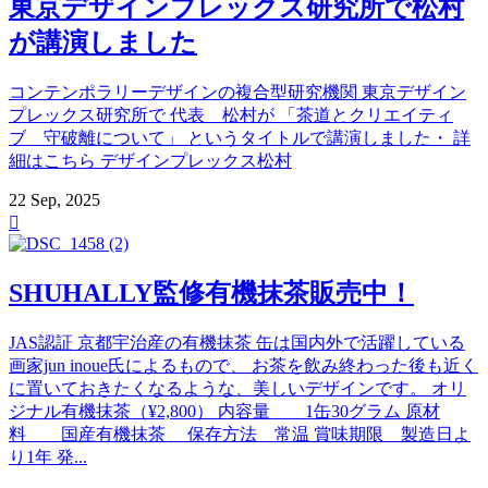
東京デザインプレックス研究所で松村
が講演しました
コンテンポラリーデザインの複合型研究機関 東京デザイン
プレックス研究所で 代表 松村が 「茶道とクリエイティ
ブ 守破離について」 というタイトルで講演しました・ 詳
細はこちら デザインプレックス松村
22 Sep, 2025

SHUHALLY監修有機抹茶販売中！
JAS認証 京都宇治産の有機抹茶 缶は国内外で活躍している
画家jun inoue氏によるもので、 お茶を飲み終わった後も近く
に置いておきたくなるような、美しいデザインです。 オリ
ジナル有機抹茶（¥2,800） 内容量 1缶30グラム 原材
料 国産有機抹茶 保存方法 常温 賞味期限 製造日よ
り1年 発...