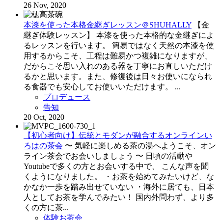
26 Nov, 2020
本漆を使った本格金継ぎレッスン＠SHUHALLY
【金
継ぎ体験レッスン】 本漆を使った本格的な金継ぎによ
るレッスンを行います。 簡易ではなく天然の本漆を使
用するからこそ、工程は難易かつ複雑になりますが、
だからこそ思い入れのある器を丁寧にお直しいただけ
るかと思います。また、修復後は日々お使いになられ
る食器でも安心してお使いいただけます。 ...
プロデュース
告知
20 Oct, 2020
【初心者向け】伝統とモダンが融合するオンラインい
ろはの茶会
〜 気軽に楽しめる茶の湯へようこそ、オン
ライン茶会でお会いしましょう 〜 日頃の活動や
Youtubeで多くの方とお会いする中で、 こんな声を聞
くようになりました。 ・お茶を始めてみたいけど、な
かなか一歩を踏み出せていない ・海外に居ても、日本
人としてお茶を学んでみたい！ 国内外問わず、より多
くの方に茶...
体験お茶会