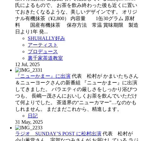
氏によるもので、 お茶を飲み終わった後も近くに置い
ておきたくなるような、美しいデザインです。 オリジ
ナル有機抹茶（¥2,800） 内容量 1缶30グラム 原材
料 国産有機抹茶 保存方法 常温 賞味期限 製造
日より1年 発...
SHUHALLY好み
アーティスト
プロデュース
裏千家茶道教室
12 Jul, 2025
『ニューかまー』に出演
代表 松村が かまいたちさん
＆ニューヨークさんの新番組 『ニューかまー』に出演
してきました。 バラエティの厳しさをしっかり浴びつ
つも、 長嶋一茂さんにおいしくお茶を飲んでいただけ
て何よりでした。 茶道界の“ニューカマー”…なのかも
しれません。 まだまだこれから、精進します。
日記
31 May, 2025
ラジオ SUNDAY’S POST に松村出演
代表 松村が
小山薫堂さん、宇賀なつみさんが お届けしている ラジ