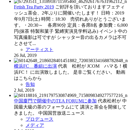
Fetish Tea Party 2019
ご好評を頂いておりますフェティ
ッシュ茶会、2年ぶりに開催いたします！ 日時：2019
年9月7日(土) 時間：18:30 売切れありがとうございま
す。・20:30～ 各席90分 定員：各席8名 参加費：6,000
円(抹茶 特製和菓子 緊縛実演見学料込み) イベント中の
写真撮影は可ですが シャッター音の出るカメラは不可
とさせて...
アーティスト
26 Jul, 2019
横浜FC 番組に出演
代表 松村が JCOM ハマる！横
浜FC！ に出演致しました。 是非ご覧ください。 動画
はこちらから
告知
2 Jul, 2019
中国廈門で開催中のTEA FORUMに参加
代表松村が 中
国最大級の茶のフォーラムにて 講演と茶会を開催して
きました。 中国国営放送ニュース
プロデュース
メディア