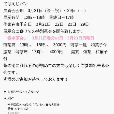
日記
では同じパン
13 Nov, 2019
展覧会会期 3月21日（金・祝）～29日（土）
Fetish Tea Party 2019
展示時間 12時～18時 最終日～17時
ご好評を頂いておりますフェティッシュ茶会、2年ぶりに開催いたしま
作家在廊予定日 3月21日 22日 23日 29日
す！ 日時：2019年9月7日(土) 時間：18:30 売切れありがとうございま
す。・20:30～ 各席90分 定員：各席8名 参加費：6,000円(抹茶 特製
展示会に併せての特別茶会を開催致します。
和菓子 緊縛実演見学料込み) イベント中の写真撮影は可ですが シャ
「春水茶会」 3月21日春分の日・3月23日日曜日
ッター音の出るカメラは不可とさせて...
アーティスト
薄茶席 13時～ 15時～ 3000円 薄茶一服 和菓子付
26 Jul, 2019
濃茶 薄茶席 17時～ 4000円 濃茶 薄茶 和菓子
横浜FC 番組に出演
付
代表 松村が JCOM ハマる！横浜FC！ に出演致しました。 是非ご覧
茶の湯に触れるのが初めての方でも楽しくご参加出来る茶
ください。 動画はこちらから
会です。
告知
2 Jul, 2019
皆様のご参加お待ちしております！
中国廈門で開催中のTEA FORUMに参加
お知らせのトップページ
代表松村が 中国最大級の茶のフォーラムにて 講演と茶会を開催して
きました。 中国国営放送ニュース
NEXT
プロデュース
メディア
2 Jul, 2019
全席満席ありがとうございます。春の大茶会
開催！4月13日㈰
2 Mar, 2014