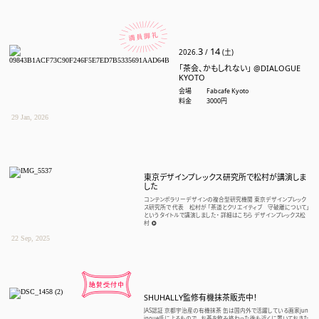
SHUHALLYについて

裏千家茶道教室
3
14
2026
.
/
(土)
茶室
「茶会、かもしれない」 @DIALOGUE
KYOTO
アクセス・お問い合わせ
会場
Fabcafe Kyoto
料金
3000円
29 Jan, 2026
よくあるご質問
東京デザインプレックス研究所で松村が講演しま
サイトポリシー
した
コンテンポラリーデザインの複合型研究機関 東京デザインプレック
サイトマップ
ス研究所で 代表 松村が 「茶道とクリエイティブ 守破離について」
というタイトルで講演しました・ 詳細はこちら デザインプレックス松
村
22 Sep, 2025
入会はこちら

SHUHALLY監修有機抹茶販売中！
JAS認証 京都宇治産の有機抹茶 缶は国内外で活躍している画家jun
inoue氏によるもので、 お茶を飲み終わった後も近くに置いておきた