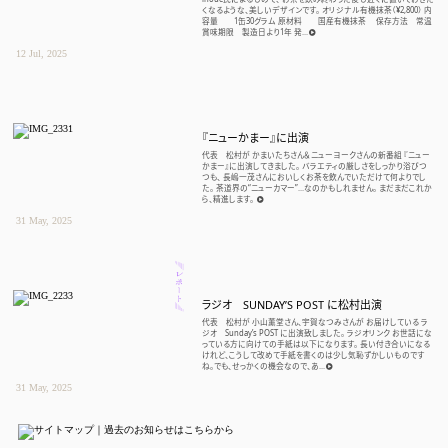
Facebook
くなるような、美しいデザインです。 オリジナル有機抹茶（¥2,800） 内
容量 1缶30グラム 原材料 国産有機抹茶 保存方法 常温
賞味期限 製造日より1年 発...
RSS
12 Jul, 2025
045-263-8869
『ニューかまー』に出演
info@shuhally.jp
代表 松村が かまいたちさん＆ニューヨークさんの新番組 『ニュー
かまー』に出演してきました。 バラエティの厳しさをしっかり浴びつ
つも、 長嶋一茂さんにおいしくお茶を飲んでいただけて何よりでし
た。 茶道界の“ニューカマー”…なのかもしれません。 まだまだこれか
ら、精進します。
31 May, 2025

ラジオ SUNDAY’S POST に松村出演
代表 松村が 小山薫堂さん、宇賀なつみさんが お届けしている ラ
ジオ Sunday’s POST に出演致しました。 ラジオリンク お世話にな
っている方に向けての手紙は以下になります。 長い付き合いになる
けれど、こうして改めて手紙を書くのは少し気恥ずかしいものです
ね。でも、せっかくの機会なので、あ...
31 May, 2025