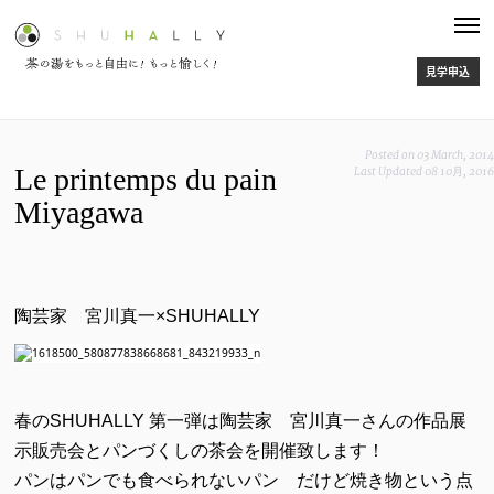
〜 気軽に楽しめる茶の湯へようこそ、オンライン茶会でお会いしましょ
う 〜 日頃の活動やYoutubeで多くの方とお会いする中で、 こんな声を
聞くようになりました。 ・お茶を始めてみたいけど、なかなか一歩を踏
み出せていない ・海外に居ても、日本人としてお茶を学んでみたい！ 国
見学申込
内外問わず、より多くの方に茶...
体験お茶会
13 Sep, 2020
雑誌 「ブレーン」寄稿
Posted on
03 March, 201
Le printemps du pain
Last Updated
08 10月, 201
1961年創刊の広告、クリエイティブ専門誌 『ブレーン』10月号に 代
表 松村オススメのブックについて寄稿しています。 古典、詩集、漫画、
Miyagawa
絵本などなど。 全国書店で販売中。 ご覧頂けたら嬉しいです！
https://www.sendenkaigi.com/books/brain/
告知
1 Sep, 2020
をてらをどりをちゃ 動画
陶芸家 宮川真一×SHUHALLY
2019 Dec, 13
をてらをどりをちゃ
をてらをどりをちゃ あの 舞踏×茶 のコラボレーションが 師走の目黒
春のSHUHALLY 第一弾は陶芸家 宮川真一さんの作品展
に再降臨 我妻恵美子・塩谷智司（大駱駝艦） 松村宗亮（SHUHALLY主
宰、裏千家茶人） 友光雅臣（寺社フェス向源代表、天台宗僧侶） 吉田龍
示販売会とパンづくしの茶会を開催致します！
雄（浄土宗蟠龍寺副住職） 申し込みはこちらから をてらをどりをちゃ ​
パンはパンでも食べられないパン だけど焼き物という点
芝・...