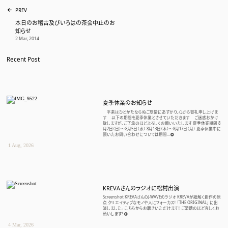
TOYOTA 特設サイトにて松村出演
PREV
2019 Jun, 7
本日のお稽古及びいろはの茶会中止のお
知らせ
京都真葛焼 宮川香斎家「跡見花月茶会」
2 Mar, 2014
2018. 10 / 27 (土) 〜 2018. 10 / 28 (日)
会場 真葛宮川香齋宅「尚古軒」
Recent Post
SHUHALLY季節の茶会
体験お茶会
22 Aug, 2018
ねぶた礼賛茶会
夏季休業のお知らせ
ほてる雅叙園東京で開催中の 和のあかり×百段階段 にて ねぶた礼賛
茶会を開催致しました。 迫力あるねぶたとそのあかりを反射する床 光
平素はひとかたならぬご厚情にあずかり、心から御礼申し上げま
す 以下の期間を夏季休業とさせていただきます ご迷惑おかけ
と共鳴するような茶道具を中心に使い 一服差し上げました。 多くのお
致しますが、ご了承のほどよろしくお願いいたします 夏季休業期間 8
客様のご来場ありがとうございました。 イベントは9月2日まで開催して
月2日（日）〜8月5日（水） 8月13日（木）〜8月17日（月） 夏季休業中に
頂いたお問い合わせについては期間...
おります。 是非足をお運び下...
1 Aug, 2026
SHUHALLY好み
プロデュース
日記
24 Jul, 2018
KREVAさんのラジオに松村出演
Screenshot KREVAさんのJ-WAVEのラジオ KREVAが紐解く創作の原
ホーム
点 クリエイティブなモノや人にフォーカス！ 「THE ORIGINAL」 に出
演しました。 こちらからお聴きいただけます！ ご清聴のほど宜しくお
願いします！
お知らせ
4 Mar, 2026