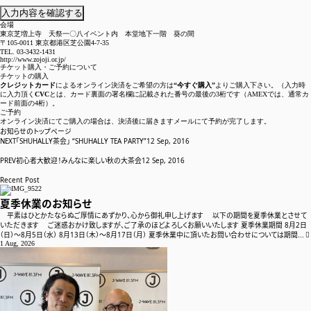
会場 真葛宮川香齋宅「尚古軒」
SHUHALLY季節の茶会
体験お茶会
会場
22 Aug, 2018
東京芝増上寺 天祭一〇八イベント内 本堂地下一階 葵の間
〒105-0011 東京都港区芝公園4-7-35
TEL. 03-3432-1431
ねぶた礼賛茶会
http://www.zojoji.or.jp/
チケット購入・ご予約について
ほてる雅叙園東京で開催中の 和のあかり×百段階段 にて ねぶた礼賛
チケットの購入
茶会を開催致しました。 迫力あるねぶたとそのあかりを反射する床 光
クレジットカード
によるオンライン決済をご希望の方は
“今すぐ購入”
よりご購入下さい。（入力時
と共鳴するような茶道具を中心に使い 一服差し上げました。 多くのお
に入力頂く
CVC
とは、カード裏面の署名欄に記載された番号の最後の3桁です（AMEXでは、通常カ
ード前面の4桁）。
客様のご来場ありがとうございました。 イベントは9月2日まで開催して
ご予約
おります。 是非足をお運び下...
オンライン決済にてご購入の場合は、決済後に届きますメールにて予約が完了します。
SHUHALLY好み
プロデュース
日記
お知らせのトップページ
24 Jul, 2018
NEXT
「SHUHALLY茶会」 “SHUHALLY TEA PARTY”
12 Sep, 2016
PREV
初心者大歓迎！みんなに楽しい秋の大茶会
12 Sep, 2016
Recent Post
ホーム
夏季休業のお知らせ
平素はひとかたならぬご厚情にあずかり、心から御礼申し上げます 以下の期間を夏季休業とさせて
お知らせ
いただきます ご迷惑おかけ致しますが、ご了承のほどよろしくお願いいたします 夏季休業期間 8月2日
（日）〜8月5日（水） 8月13日（木）〜8月17日（月） 夏季休業中に頂いたお問い合わせについては期間...
1 Aug, 2026
SHUHALLYについて
裏千家茶道教室
茶室