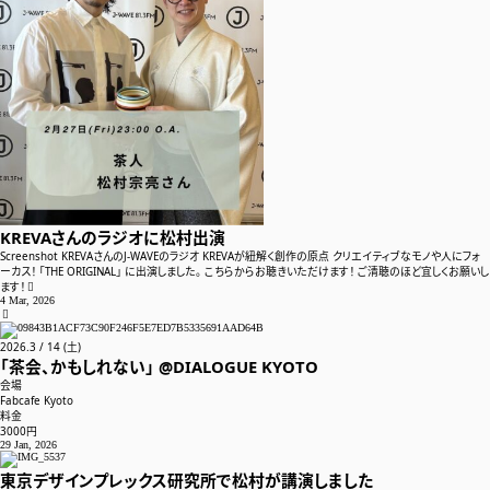
アクセス・お問い合わせ
よくあるご質問
サイトポリシー
サイトマップ
KREVAさんのラジオに松村出演
Screenshot KREVAさんのJ-WAVEのラジオ KREVAが紐解く創作の原点 クリエイティブなモノや人にフォ
ーカス！ 「THE ORIGINAL」 に出演しました。 こちらからお聴きいただけます！ ご清聴のほど宜しくお願いし
ます！
入会はこちら
4 Mar, 2026

2026
.
3
/
14
(土)
「茶会、かもしれない」 @DIALOGUE KYOTO
会場
Facebook
Fabcafe Kyoto
料金
RSS
3000円
29 Jan, 2026
東京デザインプレックス研究所で松村が講演しました