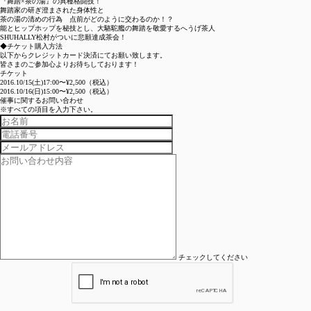
す！ 日時：2019年9月7日(土) 時間：18:30 売切れありがとうございま
『舞踏×
茶の湯
』の
異種格闘技
！
舞踏家の研ぎ澄まされた身体性と
す。・20:30～ 各席90分 定員：各席8名 参加費：6,000円(抹茶 特製
茶の湯
の清めの行為 点前がどのように交わるのか！？
和菓子 緊縛実演見学料込み) イベント中の写真撮影は可ですが シャ
能とヒップホップを秘技とし、
大駱駝艦
の舞踏を敬愛するへうげ茶人
ッター音の出るカメラは不可とさせて...
SHUHALLY松村がついに悲願達成茶会！
◆チケット購入方法
アーティスト
以下からクレジットカード決済にてお願い致します。
26 Jul, 2019
皆さまのご参加心よりお待ちしております！
チケット
2016.10/15
(土)17:00〜
¥2,500
（税込）
横浜FC 番組に出演
2016.10/16
(日)15:00〜
¥2,500
（税込）
催事に関するお問い合わせ
代表 松村が JCOM ハマる！横浜FC！ に出演致しました。 是非ご覧
※すべての項目を入力下さい。
ください。 動画はこちらから
告知
2 Jul, 2019
中国廈門で開催中のTEA FORUMに参加
代表松村が 中国最大級の茶のフォーラムにて 講演と茶会を開催して
きました。 中国国営放送ニュース
プロデュース
メディア
2 Jul, 2019
TOYOTA 特設サイトにて松村出演
チェックしてください
2019 Jun, 7
京都真葛焼 宮川香斎家「跡見花月茶会」
2018. 10 / 27 (土) 〜 2018. 10 / 28 (日)