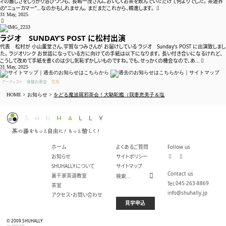
ィの厳しさをしっかり浴びつつも、 長嶋一茂さんにおいしくお茶を飲んでいただけて何よりでした。 茶道界
の“ニューカマー”…なのかもしれません。 まだまだこれから、精進します。
31 May, 2025

ラジオ SUNDAY’S POST に松村出演
代表 松村が 小山薫堂さん、宇賀なつみさんが お届けしている ラジオ Sunday’s POST に出演致しまし
た。 ラジオリンク お世話になっている方に向けての手紙は以下になります。 長い付き合いになるけれど、
こうして改めて手紙を書くのは少し気恥ずかしいものですね。でも、せっかくの機会なので、あ...
31 May, 2025
アーティスト
体験お茶会
告知
HOME
>
お知らせ
>
をどる魔波羅邪茶会！大駱駝艦（我妻恵美子＆塩
ホーム
よくあるご質問
Follow us
お知らせ
サイトポリシー
SHUHALLYについて
サイトマップ
Contact us
裏千家茶道教室
045-263-8869
茶室
info@shuhally.jp
アクセス・お問い合わせ
見学申込
© 2009 SHUHALLY
ver.10051829