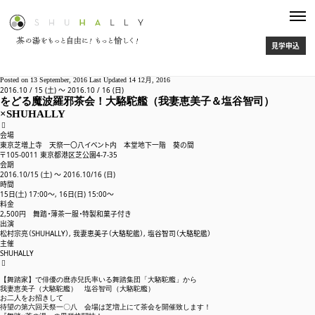
雑誌 「ブレーン」寄稿
1961年創刊の広告、クリエイティブ専門誌 『ブレーン』10月号に 代
見学申込
表 松村オススメのブックについて寄稿しています。 古典、詩集、漫画、
絵本などなど。 全国書店で販売中。 ご覧頂けたら嬉しいです！
https://www.sendenkaigi.com/books/brain/
Posted on
13 September, 2016
Last Updated
14 12月, 2016
2016
.
10
/
15
(土) 〜
2016
.
10
/
16
(日)
告知
1 Sep, 2020
をどる魔波羅邪茶会！大駱駝艦（我妻恵美子＆塩谷智司）
×SHUHALLY

をてらをどりをちゃ 動画
会場
東京芝増上寺 天祭一〇八イベント内 本堂地下一階 葵の間
2019 Dec, 13
〒105-0011 東京都港区芝公園4-7-35
会期
2016.10/15 (土) 〜 2016.10/16 (日)
をてらをどりをちゃ
時間
をてらをどりをちゃ あの 舞踏×茶 のコラボレーションが 師走の目黒
15日(土) 17:00～, 16日(日) 15:00～
に再降臨 我妻恵美子・塩谷智司（大駱駝艦） 松村宗亮（SHUHALLY主
料金
2,500円 舞踏・薄茶一服・特製和菓子付き
宰、裏千家茶人） 友光雅臣（寺社フェス向源代表、天台宗僧侶） 吉田龍
出演
雄（浄土宗蟠龍寺副住職） 申し込みはこちらから をてらをどりをちゃ ​
松村宗亮（SHUHALLY）, 我妻恵美子（大駱駝艦）, 塩谷智司（大駱駝艦）
芝・...
主催
日記
SHUHALLY
13 Nov, 2019

【舞踏家】で俳優の
麿赤兒
氏率いる舞踏集団「
大駱駝艦
」から
Fetish Tea Party 2019
我妻恵美子（
大駱駝艦
） 塩谷智司（
大駱駝艦
）
お二人をお招きして
ご好評を頂いておりますフェティッシュ茶会、2年ぶりに開催いたしま
待望の第六回天祭一〇八 会場は芝増上にて茶会を開催致します！