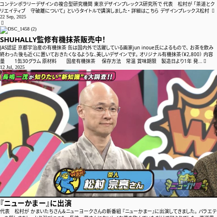
コンテンポラリーデザインの複合型研究機関 東京デザインプレックス研究所で 代表 松村が 「茶道とク
045-263-8869
リエイティブ 守破離について」 というタイトルで講演しました・ 詳細はこちら デザインプレックス松村
22 Sep, 2025
info@shuhally.jp

SHUHALLY監修有機抹茶販売中！
JAS認証 京都宇治産の有機抹茶 缶は国内外で活躍している画家jun inoue氏によるもので、 お茶を飲み
終わった後も近くに置いておきたくなるような、美しいデザインです。 オリジナル有機抹茶（¥2,800） 内容
量 1缶30グラム 原材料 国産有機抹茶 保存方法 常温 賞味期限 製造日より1年 発...
12 Jul, 2025
『ニューかまー』に出演
代表 松村が かまいたちさん＆ニューヨークさんの新番組 『ニューかまー』に出演してきました。 バラエテ