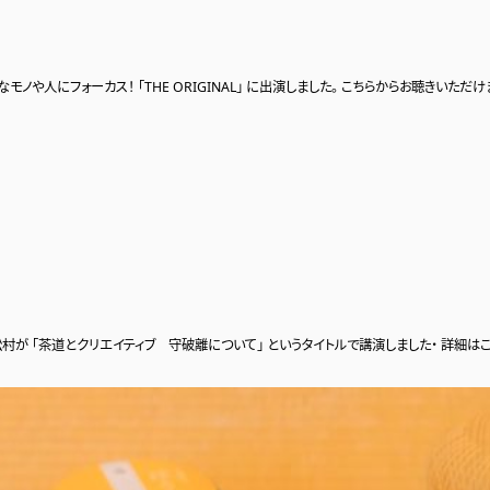
ティブなモノや人にフォーカス！ 「THE ORIGINAL」 に出演しました。 こちらからお聴きいた
が 「茶道とクリエイティブ 守破離について」 というタイトルで講演しました・ 詳細は