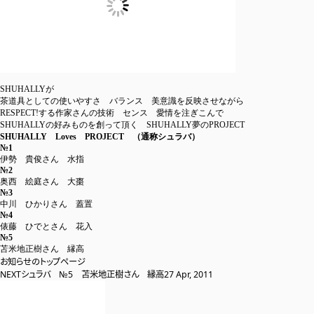
SHUHALLYが
茶道具としての使いやすさ バランス 美意識を反映させながら
RESPECT!する作家さんの技術 センス 愛情を注ぎこんで
SHUHALLYの好みものを創って頂く SHUHALLY夢のPROJECT
SHUHALLY Loves PROJECT （通称シュラバ）
№1
伊勢 貴俊さん 水指
№2
奥西 絵庭さん 大棗
№3
中川 ひかりさん 蓋置
№4
俵藤 ひでとさん 花入
№5
苫米地正樹さん 縁高
お知らせのトップページ
NEXT
シュラバ №5 苫米地正樹さん 縁高
27 Apr, 2011