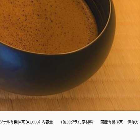
オリジナル有機抹茶（¥2,800） 内容量 1缶30グラム 原材料 国産有機抹茶 保存方