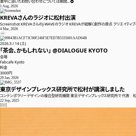
業中に頂いたお問い合わせについては期間...
1 Aug, 2026
KREVAさんのラジオに松村出演
Screenshot KREVAさんのJ-WAVEのラジオ KREVAが紐解く創作の原点 クリエイ
4 Mar, 2026

2026
.
3
/
14
(土)
「茶会、かもしれない」 @DIALOGUE KYOTO
会場
Fabcafe Kyoto
料金
3000円
29 Jan, 2026
東京デザインプレックス研究所で松村が講演しました
コンテンポラリーデザインの複合型研究機関 東京デザインプレックス研究所で 代表 松村
22 Sep, 2025
