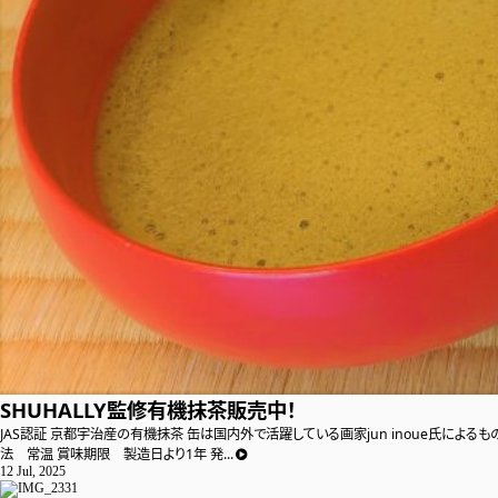
SHUHALLY監修有機抹茶販売中！
JAS認証 京都宇治産の有機抹茶 缶は国内外で活躍している画家jun inoue氏によ
法 常温 賞味期限 製造日より1年 発...
12 Jul, 2025