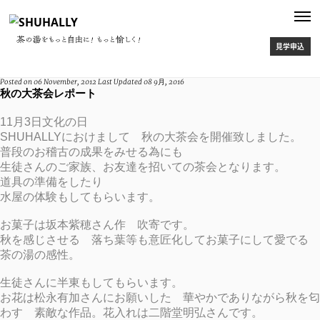
アロマオイルアートワークショップ“〜新緑を深め
る〜”開催
【アロマオイルを使ってルームスプレーを作ります】 アロマオイルを使っ
て自分とセッションする調香ワークです。 心を落ち着ける瞑想を経て、
見学申込
「今、ここ」のあなたが聴きわける香りを30種類以上のアロマオイルか
ら選んで頂きオリジナルな香りを共に調合致します 時節柄、抗菌作用
のアロマオイルもご用意してます ...
Posted on
06 November, 2012
Last Updated
08 9月, 2016
秋の大茶会レポート
プロデュース
告知
26 Nov, 2020
11月3日文化の日
本漆を使った本格金継ぎレッスン＠SHUHALLY
SHUHALLYにおけまして 秋の大茶会を開催致しました。
【金継ぎ体験レッスン】 本漆を使った本格的な金継ぎによるレッスンを
普段のお稽古の成果をみせる為にも
行います。 簡易ではなく天然の本漆を使用するからこそ、工程は難易か
生徒さんのご家族、お友達を招いての茶会となります。
つ複雑になりますが、だからこそ思い入れのある器を丁寧にお直しい
道具の準備をしたり
ただけるかと思います。また、修復後は日々お使いになられる食器でも
安心してお使いいただけます。 ...
水屋の体験もしてもらいます。
プロデュース
告知
20 Oct, 2020
お菓子は坂本紫穂さん作 吹寄です。
秋を感じさせる 落ち葉等も意匠化してお菓子にして愛でる
【初心者向け】伝統とモダンが融合するオンラインい
茶の湯の感性。
ろはの茶会
〜 気軽に楽しめる茶の湯へようこそ、オンライン茶会でお会いしましょ
生徒さんに半東もしてもらいます。
う 〜 日頃の活動やYoutubeで多くの方とお会いする中で、 こんな声を
お花は松永有加さんにお願いした 華やかでありながら秋を匂
聞くようになりました。 ・お茶を始めてみたいけど、なかなか一歩を踏
み出せていない ・海外に居ても、日本人としてお茶を学んでみたい！ 国
わす 素敵な作品。花入れは二階堂明弘さんです。