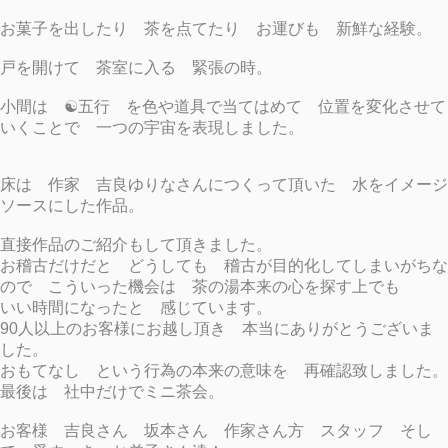
内外問わず、より多くの方に茶...
体験お茶会
お菓子を出したり 茶を点てたり お運びも 新鮮な経験。
13 Sep, 2020
戸を開けて 茶室に入る 緊張の時。
雑誌 「ブレーン」寄稿
1961年創刊の広告、クリエイティブ専門誌 『ブレーン』10月号に 代
小間は ☯五行 を色や道具で当てはめて 位置を変化させて
表 松村オススメのブックについて寄稿しています。 古典、詩集、漫画、
いくことで 一つの宇宙を表現しました。
絵本などなど。 全国書店で販売中。 ご覧頂けたら嬉しいです！
https://www.sendenkaigi.com/books/brain/
告知
1 Sep, 2020
床は 作家 吉良ゆりなさんにつくって頂いた 水をイメージ
ソースにした作品。
をてらをどりをちゃ 動画
直接作品のご紹介もして頂きました。
2019 Dec, 13
お稽古だけだと どうしても 稽古が目的化してしまいがちな
ので こういった機会は 茶の湯本来の心を探す上でも
をてらをどりをちゃ
いい時間になったと 感じています。
をてらをどりをちゃ あの 舞踏×茶 のコラボレーションが 師走の目黒
に再降臨 我妻恵美子・塩谷智司（大駱駝艦） 松村宗亮（SHUHALLY主
90人以上のお客様にお越し頂き 本当にありがとうございま
宰、裏千家茶人） 友光雅臣（寺社フェス向源代表、天台宗僧侶） 吉田龍
した。
雄（浄土宗蟠龍寺副住職） 申し込みはこちらから をてらをどりをちゃ ​
おもてなし という行為の本来の意味を 再確認致しました。
芝・...
最後は 社中だけでミニ茶会。
日記
13 Nov, 2019
お客様 吉良さん 坂本さん 作家さん方 スタッフ そし
Fetish Tea Party 2019