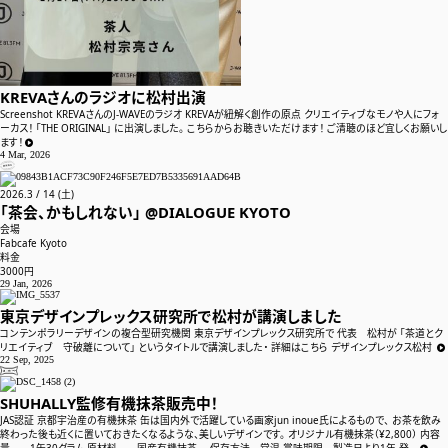
京都真葛焼 宮川香斎家「跡見花月茶会」
2018. 10 / 27 (土) 〜 2018. 10 / 28 (日)
会場 真葛宮川香齋宅「尚古軒」
SHUHALLY季節の茶会
体験お茶会
22 Aug, 2018
KREVAさんのラジオに松村出演
Screenshot KREVAさんのJ-WAVEのラジオ KREVAが紐解く創作の原点 クリエイティブなモノや人にフォ
ねぶた礼賛茶会
ーカス！ 「THE ORIGINAL」 に出演しました。 こちらからお聴きいただけます！ ご清聴のほど宜しくお願いし
ほてる雅叙園東京で開催中の 和のあかり×百段階段 にて ねぶた礼賛
ます！
4 Mar, 2026
茶会を開催致しました。 迫力あるねぶたとそのあかりを反射する床 光

と共鳴するような茶道具を中心に使い 一服差し上げました。 多くのお
客様のご来場ありがとうございました。 イベントは9月2日まで開催して
2026
.
3
/
14
(土)
おります。 是非足をお運び下...
「茶会、かもしれない」 @DIALOGUE KYOTO
SHUHALLY好み
プロデュース
日記
会場
24 Jul, 2018
Fabcafe Kyoto
料金
3000円
29 Jan, 2026
東京デザインプレックス研究所で松村が講演しました
ホーム
コンテンポラリーデザインの複合型研究機関 東京デザインプレックス研究所で 代表 松村が 「茶道とク
リエイティブ 守破離について」 というタイトルで講演しました・ 詳細はこちら デザインプレックス松村
お知らせ
22 Sep, 2025

SHUHALLYについて
SHUHALLY監修有機抹茶販売中！
JAS認証 京都宇治産の有機抹茶 缶は国内外で活躍している画家jun inoue氏によるもので、 お茶を飲み
裏千家茶道教室
終わった後も近くに置いておきたくなるような、美しいデザインです。 オリジナル有機抹茶（¥2,800） 内容