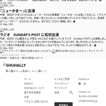
量 1缶30グラム 原材料 国産有機抹茶 保存方法 常温 賞味期限 製造日より1年 発...
茶室
12 Jul, 2025
『ニューかまー』に出演
アクセス・お問い合わせ
代表 松村が かまいたちさん＆ニューヨークさんの新番組 『ニューかまー』に出演してきました。 バラエテ
ィの厳しさをしっかり浴びつつも、 長嶋一茂さんにおいしくお茶を飲んでいただけて何よりでした。 茶道界
の“ニューカマー”…なのかもしれません。 まだまだこれから、精進します。
31 May, 2025

ラジオ SUNDAY’S POST に松村出演
よくあるご質問
代表 松村が 小山薫堂さん、宇賀なつみさんが お届けしている ラジオ Sunday’s POST に出演致しまし
た。 ラジオリンク お世話になっている方に向けての手紙は以下になります。 長い付き合いになるけれど、
サイトポリシー
こうして改めて手紙を書くのは少し気恥ずかしいものですね。でも、せっかくの機会なので、あ...
31 May, 2025
サイトマップ
SHUHALLY季節の茶会
日記
HOME
>
お知らせ
>
秋の大茶会レポート
入会はこちら
ホーム
よくあるご質問
Follow us
お知らせ
サイトポリシー
SHUHALLYについて
サイトマップ
Contact us
裏千家茶道教室
Facebook
045-263-8869
茶室
info@shuhally.jp
RSS
アクセス・お問い合わせ
見学申込