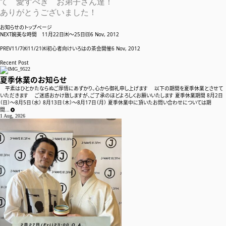
て 愛すべき お弟子さん達！
ご好評を頂いておりますフェティッシュ茶会、2年ぶりに開催いたしま
ありがとうございました！
す！ 日時：2019年9月7日(土) 時間：18:30 売切れありがとうございま
お知らせのトップページ
す。・20:30～ 各席90分 定員：各席8名 参加費：6,000円(抹茶 特製
NEXT
婉美な時間 11月22日㈭～25日㈰
6 Nov, 2012
和菓子 緊縛実演見学料込み) イベント中の写真撮影は可ですが シャ
ッター音の出るカメラは不可とさせて...
PREV
11/7㈬11/21㈬初心者向けいろはの茶会開催
6 Nov, 2012
アーティスト
26 Jul, 2019
Recent Post
夏季休業のお知らせ
横浜FC 番組に出演
平素はひとかたならぬご厚情にあずかり、心から御礼申し上げます 以下の期間を夏季休業とさせて
代表 松村が JCOM ハマる！横浜FC！ に出演致しました。 是非ご覧
いただきます ご迷惑おかけ致しますが、ご了承のほどよろしくお願いいたします 夏季休業期間 8月2日
ください。 動画はこちらから
（日）〜8月5日（水） 8月13日（木）〜8月17日（月） 夏季休業中に頂いたお問い合わせについては期
間...
告知
1 Aug, 2026
2 Jul, 2019
中国廈門で開催中のTEA FORUMに参加
代表松村が 中国最大級の茶のフォーラムにて 講演と茶会を開催して
きました。 中国国営放送ニュース
プロデュース
メディア
2 Jul, 2019
TOYOTA 特設サイトにて松村出演
2019 Jun, 7